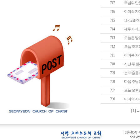
717
주님의 만
716
이미숙 자
715
11~12월
714
제주가마그
713
오늘은 땅
712
오늘 오후
711
이미숙 자
710
지난 주 
709
눈 수술을
708
다음 주님
707
오늘 오후
706
이미숙 자
[
1
] 