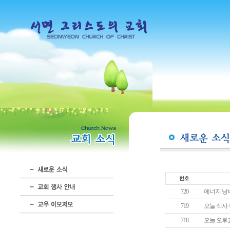
720
에너지 낭비
719
오늘 식사
718
오늘 오후