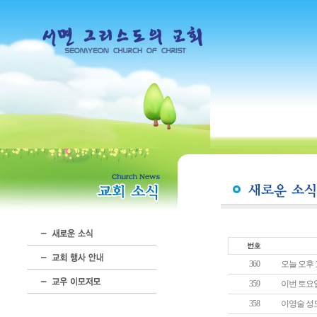
360
오늘 오후 
359
이번 토요일
358
이영술 성