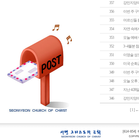
357
강민지양이
356
이번 주 구
355
어르신들 봄
354
자연 속에
353
오늘 예배
352
3~4월분 
351
이영술 성
350
미국 순회
349
이번 주 구
348
오늘 오후 
347
지난 4/
346
강민지양이
[
1
] 