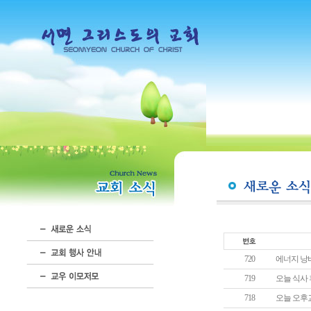
720
에너지 낭비
719
오늘 식사
718
오늘 오후