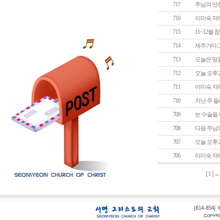
717
주님의 만
716
이미숙 자
715
11~12월
714
제주가마그
713
오늘은 땅
712
오늘 오후
711
이미숙 자
710
지난 주 
709
눈 수술을
708
다음 주님
707
오늘 오후
706
이미숙 자
[
1
] 