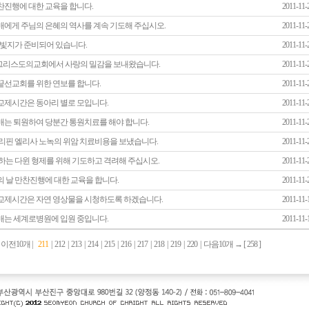
찬진행에 대한 교육을 합니다.
2011-11-
매에게 주님의 은혜의 역사를 계속 기도해 주십시오.
2011-11-
 참빛지가 준비되어 있습니다.
2011-11-
리스도의교회에서 사랑의 밀감을 보내왔습니다.
2011-11-
끝선교회를 위한 연보를 합니다.
2011-11-
교제시간은 동아리 별로 모입니다.
2011-11-
매는 퇴원하여 당분간 통원치료를 해야 합니다.
2011-11-
필리핀 엘리사 노녹의 위암 치료비용을 보냈습니다.
2011-11-
 하는 다윈 형제를 위해 기도하고 격려해 주십시오.
2011-11-
의 날 만찬진행에 대한 교육을 합니다.
2011-11-
교제시간은 자연 영상물을 시청하도록 하겠습니다.
2011-11-
매는 세계로병원에 입원 중입니다.
2011-11-
←
이전10개
|
211
|
212
|
213
|
214
|
215
|
216
|
217
|
218
|
219
|
220
|
다음10개
→ [
258
]