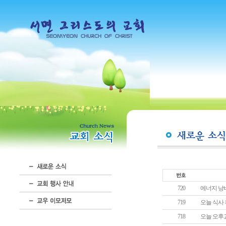
720
에너지 낭비
719
오늘 식사
718
오늘 오후