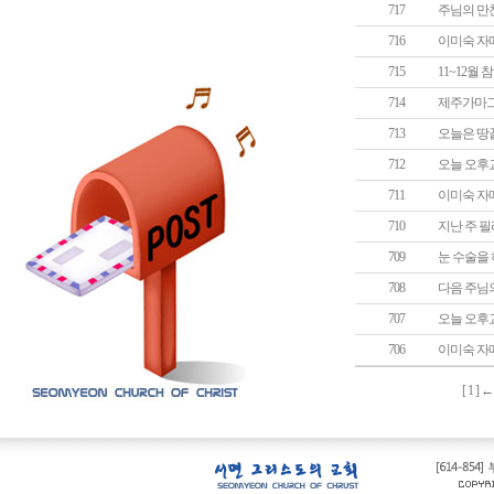
717
주님의 만
716
이미숙 자
715
11~12월
714
제주가마그
713
오늘은 땅
712
오늘 오후
711
이미숙 자
710
지난 주 
709
눈 수술을
708
다음 주님
707
오늘 오후
706
이미숙 자
[
1
] 