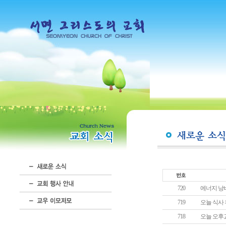
720
에너지 낭비
719
오늘 식사
718
오늘 오후