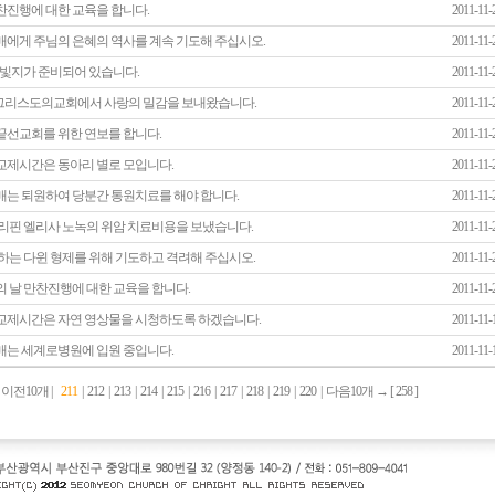
찬진행에 대한 교육을 합니다.
2011-11-
매에게 주님의 은혜의 역사를 계속 기도해 주십시오.
2011-11-
 참빛지가 준비되어 있습니다.
2011-11-
리스도의교회에서 사랑의 밀감을 보내왔습니다.
2011-11-
끝선교회를 위한 연보를 합니다.
2011-11-
교제시간은 동아리 별로 모입니다.
2011-11-
매는 퇴원하여 당분간 통원치료를 해야 합니다.
2011-11-
필리핀 엘리사 노녹의 위암 치료비용을 보냈습니다.
2011-11-
 하는 다윈 형제를 위해 기도하고 격려해 주십시오.
2011-11-
의 날 만찬진행에 대한 교육을 합니다.
2011-11-
교제시간은 자연 영상물을 시청하도록 하겠습니다.
2011-11-
매는 세계로병원에 입원 중입니다.
2011-11-
←
이전10개
|
211
|
212
|
213
|
214
|
215
|
216
|
217
|
218
|
219
|
220
|
다음10개
→ [
258
]